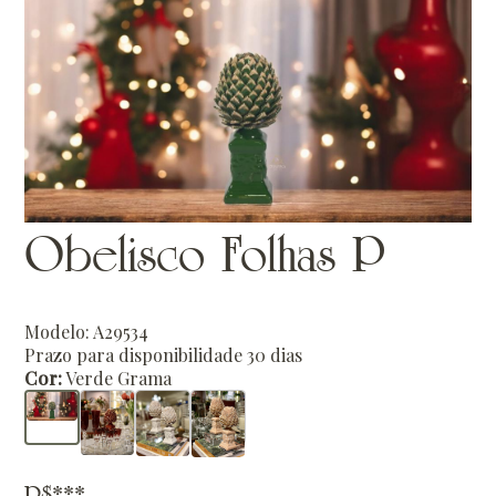
Obelisco Folhas P
Modelo: A29534
Prazo para disponibilidade 30 dias
Cor:
Verde Grama
R$***