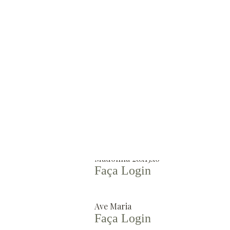
Pinhas de Folhas Azul Hortensia
Faça Login
Pinhas de Folhas Verde Celadon
Faça Login
Dupla de Ursos
Faça Login
Madonna 28x15x6
Faça Login
Ave Maria
Faça Login