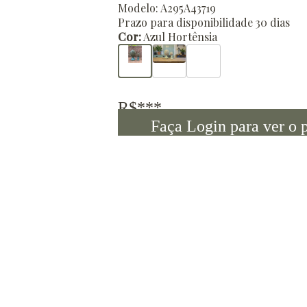
Modelo: A295A43719
Prazo para disponibilidade 30 dias
Cor:
Azul Hortênsia
R$***
Faça Login para ver o 
Descrição Geral
Linda peça feita em cerâmica esmaltada na 
Produto 100% manual.
CONTÉM UMA PEÇA DO ITEM A437 OBELI
Sobre a Ceramista: Angela Romero é ceramis
com a argila. Fez Raku, porcelana, pinturas 
entre técnica milenar da cerâmica e as tend
Dimensões: 27 x 15 x 0 cm
Recomendados