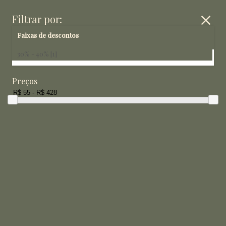
close
Filtrar por:
Faixas de descontos
30% - 40% [1]
VENDA EXCLUSIVA
Preços
PARA EMPRESAS
Religiosos
Filtrar