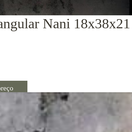
tangular Nani 18x38x21
preço
ul. Ideal para receber suas plantas naturais ou permanentes, flores de
presentear, garantindo ao seu ambiente um toque artesanal e ao mesmo t
ta, nascida em Patrocínio MG em 1948. Mudou-se para Ribeirão Preto em
manuais, até chegar em sua técnica preferida: cerâmica em argila terrac
ências do mercado atual. Coloridas, com brilho ou apostando na cor origi