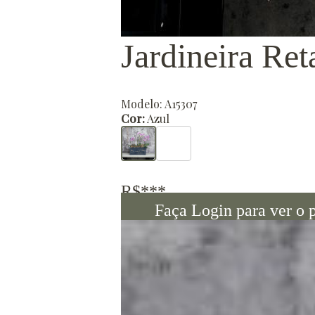
Jardineira Re
Modelo: A15307
Cor:
Azul
R$***
Faça Login para ver o 
Descrição Geral
Jardineira em cerâmica esmaltada na cor Az
como objeto de decoração para enfeitar ou 
cores.
Sobre a Ceramista: Angela Romero é ceramis
com a argila. Fez Raku, porcelana, pinturas 
entre técnica milenar da cerâmica e as tend