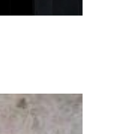
 corte, orquídeas ou mudas. Também usado
empo sofisticado. Disponível em outras
 1960 onde iniciou sua aventura pela arte
ota. Suas criações se dão na intersecção
nal do barro.