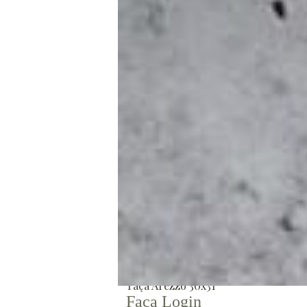
Trio Van 3 andares
Faça Login
Tina G 41x19
Faça Login
Cachepot Samburá 19x27
Faça Login
Taça Arezzo 30x31
Faça Login