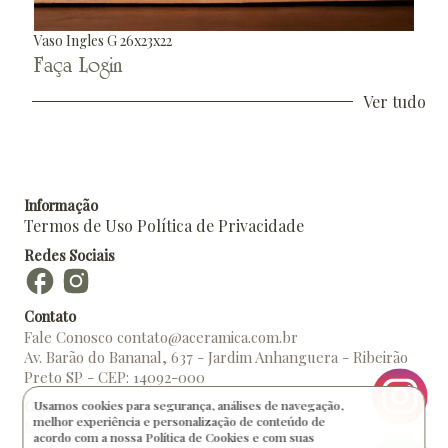
Vaso Ingles G 26x23x22
Faça Login
Ver tudo
Informação
Termos de Uso
Política de Privacidade
Redes Sociais
Contato
Fale Conosco
contato@aceramica.com.br
Av. Barão do Bananal, 637 - Jardim Anhanguera - Ribeirão
Preto SP - CEP: 14092-000
Usamos cookies para segurança, análises de navegação,
Conta
melhor experiência e personalização de conteúdo de
Minha Conta
acordo com a nossa Política de Cookies e com suas